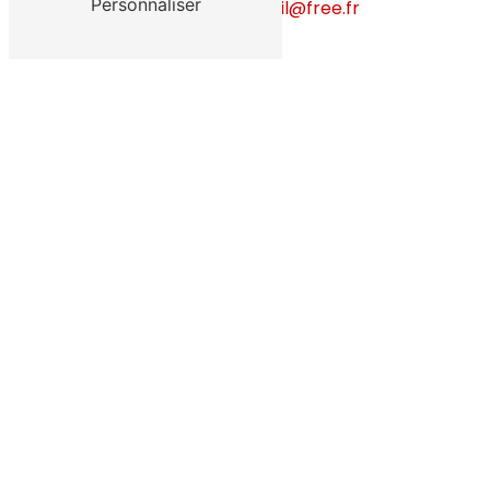
Personnaliser
btepizzapleinsoleil@free.fr
Contactez-nous !
Vous pouvez nous joindre via le formulaire en
ligne.
Veuillez noter, toutefois, que nous préférons
être
contacté par téléphone
.
Nous proposons différents menus qui sauront
ravir petits et grands.