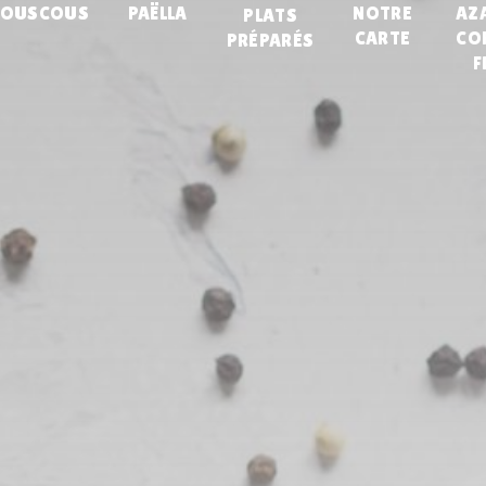
COUSCOUS
PAËLLA
NOTRE
AZ
PLATS
CARTE
CO
PRÉPARÉS
F