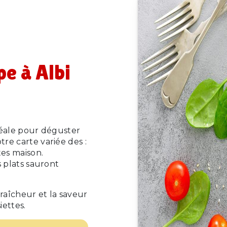
e à Albi
 idéale pour déguster
tre carte variée des :
tes maison.
s plats sauront
aîcheur et la saveur
iettes.