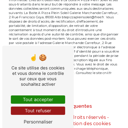
sous-traitants dans le seul but de répondre à votre message. Les
données collectées seront communiquées aux seuls destinataires
suivants: La Boite A Pizza Plein Soleil Galerie Marchande Carrefour,
2 Rue Francisco Goya, 81000 Albi btepizzapleinsoleil@free.fr. Vous
disposez de droits d’accès, de rectification, d’effacement, de
portabilité, de limitation, d’opposition, de retrait de votre
consentement à tout moment et du droit d’introduire une
réclamation auprès d’une autorité de contrôle, ainsi que d’organiser
le sort de vos données post-mortem. Vous pouvez exercer ces droits
par voie postale à l'adresse Galerie Marchande Carrefour, 2 Rue
Francisco Goya, 81000 Albi ou par courrier électronique à l'adresse
btepizzapleinsoleil@free.fr. Un justificatif d'identité pourra vous être
demandé. Nous conservons vos données pendant la période de prise
de contact puis pendant la durée de prescription légale aux fins
probatoires et de gestion des contentieux. Vous avez le droit de vous
Ce site utilise des cookies
inscrire sur la liste d'opposition au démarchage téléphonique,
et vous donne le contrôle
disponible à cette adresse:
Bloctel.gouv.fr
. Consultez le site cnil.fr
pour plus d’informations sur vos droits.
sur ceux que vous
souhaitez activer
Tout accepter
Recherches fréquentes
Tout refuser
©
Vistalid
- 2026 - Tous droits réservés -
Personnaliser
Mentions légales
-
Gestion des cookies