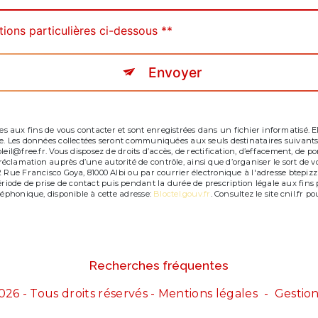
tions particulières ci-dessous **
Envoyer
ux fins de vous contacter et sont enregistrées dans un fichier informatisé. Elle
e. Les données collectées seront communiquées aux seuls destinataires suivants
l@free.fr. Vous disposez de droits d’accès, de rectification, d’effacement, de porta
clamation auprès d’une autorité de contrôle, ainsi que d’organiser le sort de 
Rue Francisco Goya, 81000 Albi ou par courrier électronique à l'adresse btepizzap
de de prise de contact puis pendant la durée de prescription légale aux fins pr
léphonique, disponible à cette adresse:
Bloctel.gouv.fr
. Consultez le site cnil.fr p
Recherches fréquentes
026 - Tous droits réservés -
Mentions légales
-
Gestion