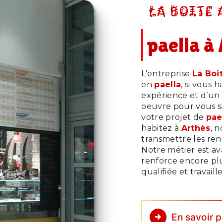
LA BOITE 
paella à
L’entreprise
La Boit
en
paella
, si vous 
expérience et d’un 
oeuvre pour vous s
votre projet de
pae
habitez à
Arthès
, 
transmettre les re
Notre métier est av
renforce encore plu
qualifiée et travail
En savoir p