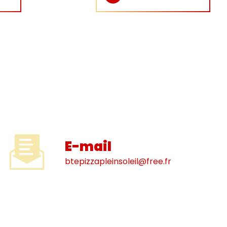
E-mail
btepizzapleinsoleil@free.fr