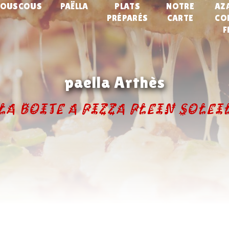
COUSCOUS
PAËLLA
PLATS
NOTRE
AZ
PRÉPARÉS
CARTE
CO
F
paella Arthès
La Boite A Pizza Plein Solei