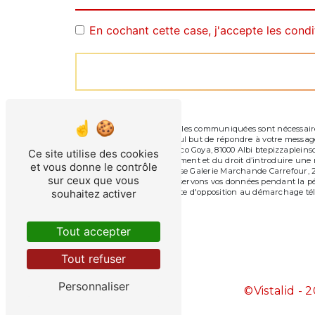
En cochant cette case, j'accepte les condi
** Les données personnelles communiquées sont nécessaires a
sous-traitants dans le seul but de répondre à votre messag
Carrefour, 2 Rue Francisco Goya, 81000 Albi btepizzapleinsolei
Ce site utilise des cookies
consentement à tout moment et du droit d’introduire une ré
et vous donne le contrôle
par voie postale à l'adresse Galerie Marchande Carrefour, 2 
sur ceux que vous
être demandé. Nous conservons vos données pendant la pério
de vous inscrire sur la liste d'opposition au démarchage té
souhaitez activer
Tout accepter
Tout refuser
Personnaliser
©
Vistalid
- 2