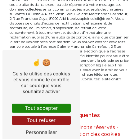
sous-traitants dans le seul but de répondre à votre message. Les
données collectées seront communiquées aux seuls destinataires
suivants: La Boite A Pizza Plein Soleil Galerie Marchande Carrefour,
2 Rue Francisco Goya, 81000 Albi btepizzapleinsoleil@free.fr. Vous
disposez de droits d’accès, de rectification, d’effacement, de
portabilité, de limitation, d’opposition, de retrait de votre
consentement à tout moment et du droit d’introduire une
réclamation auprès d’une autorité de contrôle, ainsi que d’organiser
le sort de vos données post-mortem. Vous pouvez exercer ces droits
par voie postale à l'adresse Galerie Marchande Carrefour, 2 Rue
Francisco Goya, 81000 Albi ou par courrier électronique à l'adresse
btepizzapleinsoleil@free.fr. Un justificatif d'identité pourra vous être
demandé. Nous conservons vos données pendant la période de prise
de contact puis pendant la durée de prescription légale aux fins
probatoires et de gestion des contentieux. Vous avez le droit de vous
Ce site utilise des cookies
inscrire sur la liste d'opposition au démarchage téléphonique,
et vous donne le contrôle
disponible à cette adresse:
Bloctel.gouv.fr
. Consultez le site cnil.fr
pour plus d’informations sur vos droits.
sur ceux que vous
souhaitez activer
Tout accepter
Recherches fréquentes
Tout refuser
©
Vistalid
- 2026 - Tous droits réservés -
Personnaliser
Mentions légales
-
Gestion des cookies