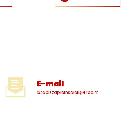
E-mail
btepizzapleinsoleil@free.fr