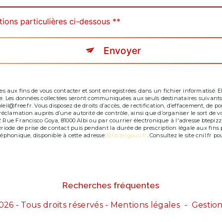
tions particulières ci-dessous **
Envoyer
ux fins de vous contacter et sont enregistrées dans un fichier informatisé. Elle
e. Les données collectées seront communiquées aux seuls destinataires suivants
l@free.fr. Vous disposez de droits d’accès, de rectification, d’effacement, de porta
clamation auprès d’une autorité de contrôle, ainsi que d’organiser le sort de 
Rue Francisco Goya, 81000 Albi ou par courrier électronique à l'adresse btepizzap
de de prise de contact puis pendant la durée de prescription légale aux fins pr
léphonique, disponible à cette adresse:
Bloctel.gouv.fr
. Consultez le site cnil.fr p
Recherches fréquentes
026 - Tous droits réservés -
Mentions légales
-
Gestion