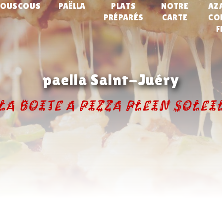
COUSCOUS
PAËLLA
PLATS
NOTRE
AZ
PRÉPARÉS
CARTE
CO
F
paella Saint-Juéry
La Boite A Pizza Plein Solei