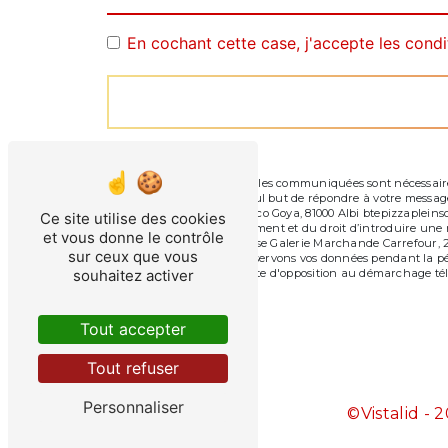
En cochant cette case, j'accepte les condi
** Les données personnelles communiquées sont nécessaires a
sous-traitants dans le seul but de répondre à votre messag
Carrefour, 2 Rue Francisco Goya, 81000 Albi btepizzapleinsolei
Ce site utilise des cookies
consentement à tout moment et du droit d’introduire une ré
et vous donne le contrôle
par voie postale à l'adresse Galerie Marchande Carrefour, 2 
sur ceux que vous
être demandé. Nous conservons vos données pendant la pério
de vous inscrire sur la liste d'opposition au démarchage té
souhaitez activer
Tout accepter
Tout refuser
Personnaliser
©
Vistalid
- 2