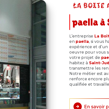
LA BOITE 
paella à
L’entreprise
La Boit
en
paella
, si vous 
expérience et d’un 
oeuvre pour vous s
votre projet de
pae
habitez à
Saint-Ju
transmettre les re
Notre métier est av
renforce encore plu
qualifiée et travail
En savoir p